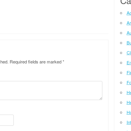
Ca
Ad
Ar
Au
Bu
Cl
shed.
Required fields are marked
*
E
Fi
Fo
He
He
Ho
In