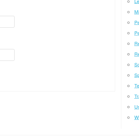
Le
Mi
Pe
Pe
Re
Re
So
Sp
Te
Tr
Un
W