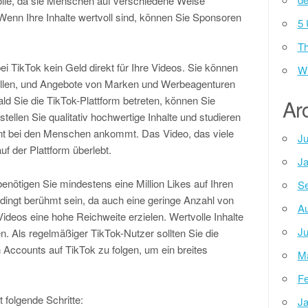
olle, da sie Menschen auf verschiedene Weise
Wenn Ihre Inhalte wertvoll sind, können Sie Sponsoren
5 
Th
ei TikTok kein Geld direkt für Ihre Videos. Sie können
Wh
allen, und Angebote von Marken und Werbeagenturen
ld Sie die TikTok-Plattform betreten, können Sie
Ar
tellen Sie qualitativ hochwertige Inhalte und studieren
nt bei den Menschen ankommt. Das Video, das viele
Ju
uf der Plattform überlebt.
Ja
ötigen Sie mindestens eine Million Likes auf Ihren
Se
dingt berühmt sein, da auch eine geringe Anzahl von
Au
Videos eine hohe Reichweite erzielen. Wertvolle Inhalte
Ju
n. Als regelmäßiger TikTok-Nutzer sollten Sie die
 Accounts auf TikTok zu folgen, um ein breites
M
Fe
 folgende Schritte:
Ja