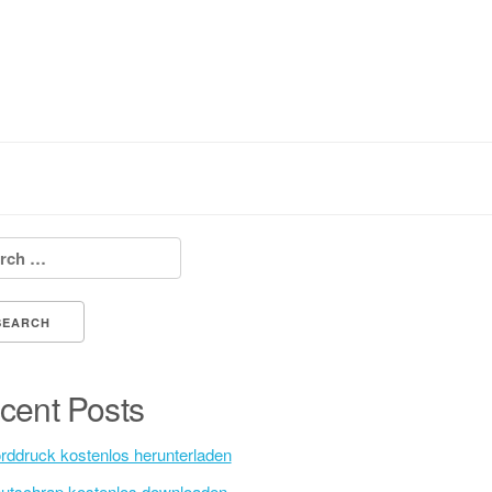
h for:
cent Posts
rddruck kostenlos herunterladen
utschrap kostenlos downloaden