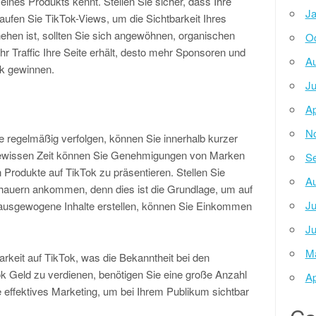
 eines Produkts kennt. Stellen Sie sicher, dass Ihre
Ja
kaufen Sie TikTok-Views, um die Sichtbarkeit Ihres
hehen ist, sollten Sie sich angewöhnen, organischen
Oc
ehr Traffic Ihre Seite erhält, desto mehr Sponsoren und
Au
ok gewinnen.
Ju
Ap
N
 regelmäßig verfolgen, können Sie innerhalb kurzer
 gewissen Zeit können Sie Genehmigungen von Marken
Se
Produkte auf TikTok zu präsentieren. Stellen Sie
Au
schauern ankommen, denn dies ist die Grundlage, um auf
Ju
ausgewogene Inhalte erstellen, können Sie Einkommen
Ju
M
barkeit auf TikTok, was die Bekanntheit bei den
k Geld zu verdienen, benötigen Sie eine große Anzahl
Ap
e effektives Marketing, um bei Ihrem Publikum sichtbar