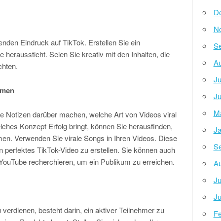
D
N
ibenden Eindruck auf TikTok. Erstellen Sie ein
Se
e heraussticht. Seien Sie kreativ mit den Inhalten, die
Au
chten.
Ju
rmen
Ju
M
ie Notizen darüber machen, welche Art von Videos viral
ches Konzept Erfolg bringt, können Sie herausfinden,
Ja
en. Verwenden Sie virale Songs in Ihren Videos. Diese
Se
n perfektes TikTok-Video zu erstellen. Sie können auch
YouTube recherchieren, um ein Publikum zu erreichen.
Au
Ju
Ju
verdienen, besteht darin, ein aktiver Teilnehmer zu
Fe